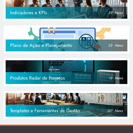
Indicadores e KPIs
39
News
Plano de Ação e Planejamento
35
News
Produtos Radar de Projetos
13
News
Templates e Ferramentas de Gestão
127
News