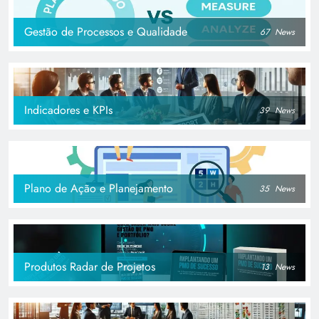
Gestão de Processos e Qualidade
67
News
Indicadores e KPIs
39
News
Plano de Ação e Planejamento
35
News
Produtos Radar de Projetos
13
News