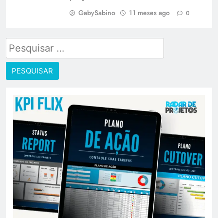
GabySabino
11 meses ago
0