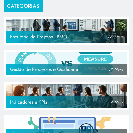
CATEGORIAS
Escritório de Projetos - PMO
85
News
Gestão de Processos e Qualidade
67
News
Indicadores e KPIs
39
News