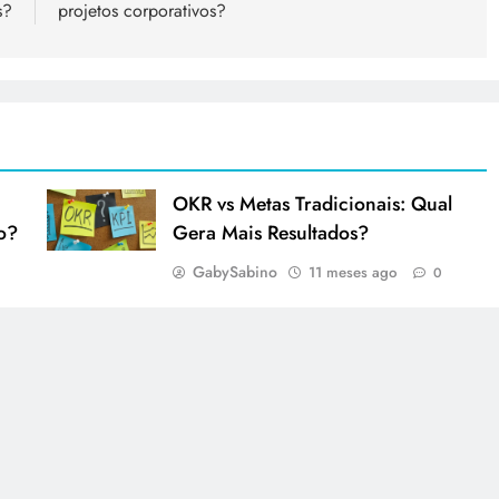
s?
projetos corporativos?
OKR vs Metas Tradicionais: Qual
o?
Gera Mais Resultados?
GabySabino
11 meses ago
0