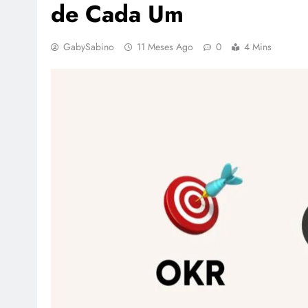
de Cada Um
GabySabino
11 Meses Ago
0
4 Mins