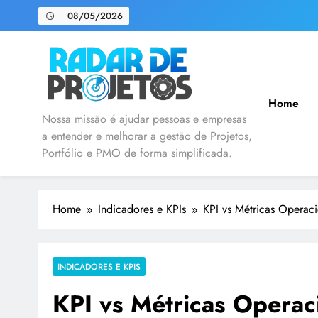
08/05/2026
Home
Radar de Projetos
Nossa missão é ajudar pessoas e empresas
a entender e melhorar a gestão de Projetos,
Portfólio e PMO de forma simplificada.
Home
Indicadores e KPIs
KPI vs Métricas Operac
INDICADORES E KPIS
KPI vs Métricas Operaci