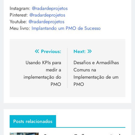
Instagram:
@radardeprojetos
Pinterest:
@radardeprojetos
Youtube:
@radardeprojetos
Meu livro:
Implantando um PMO de Sucesso
Previous:
Next:
Usando KPIs para
Desafios e Armadilhas
medir a
Comuns na
implementação do
Implementação de um
PMO
PMO
Posts relacionados