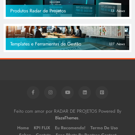
Produtos Radar de Projetos
13
News
Templates e Ferramentas de Gestão
127
News
Feito com amor por RADAR DE PROJETOS Powered By
.
BlazeThemes
Home
KPI FLIX
Eu Recomendo!
Termo De Uso
Sobre
Contato
Free Photo By Pngtree Content