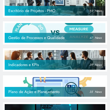
Escritório de Projetos - PMO
85
News
Gestão de Processos e Qualidade
67
News
Indicadores e KPIs
39
News
Plano de Ação e Planejamento
35
News