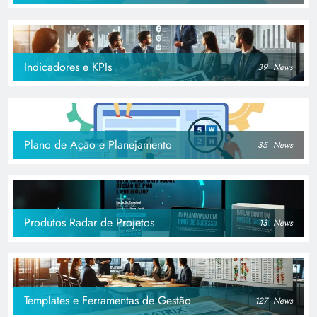
Indicadores e KPIs
39
News
Plano de Ação e Planejamento
35
News
Produtos Radar de Projetos
13
News
Templates e Ferramentas de Gestão
127
News