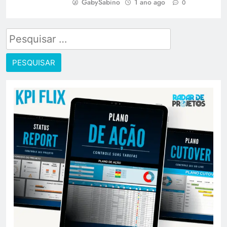
GabySabino
1 ano ago
0