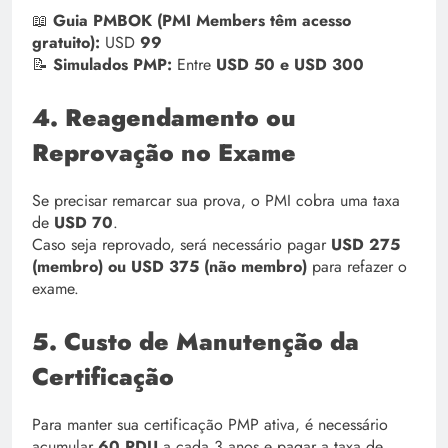
📖
Guia PMBOK (PMI Members têm acesso
gratuito):
USD
99
📝
Simulados PMP:
Entre
USD 50 e USD 300
4. Reagendamento ou
Reprovação no Exame
Se precisar remarcar sua prova, o PMI cobra uma taxa
de
USD 70
.
Caso seja reprovado, será necessário pagar
USD 275
(membro) ou USD 375 (não membro)
para refazer o
exame.
5. Custo de Manutenção da
Certificação
Para manter sua certificação PMP ativa, é necessário
acumular
60 PDU
a cada 3 anos e pagar a taxa de