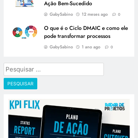
Ação Bem-Sucedido
GabySabino
12 meses ago
0
O que é o Ciclo DMAIC e como ele
pode transformar processos
GabySabino
1 ano ago
0