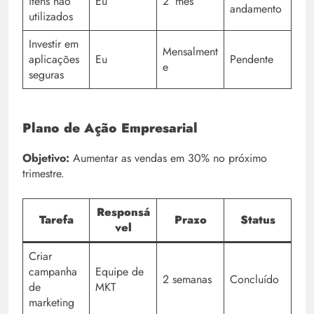
itens não
Eu
2º mês
andamento
utilizados
Investir em
Mensalment
aplicações
Eu
Pendente
e
seguras
Plano de Ação Empresarial
Objetivo:
Aumentar as vendas em 30% no próximo
trimestre.
Responsá
Tarefa
Prazo
Status
vel
Criar
campanha
Equipe de
2 semanas
Concluído
de
MKT
marketing