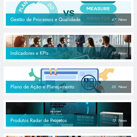
Gestão de Processos e Qualidade
67
News
Indicadores e KPIs
39
News
Plano de Ação e Planejamento
35
News
Produtos Radar de Projetos
13
News