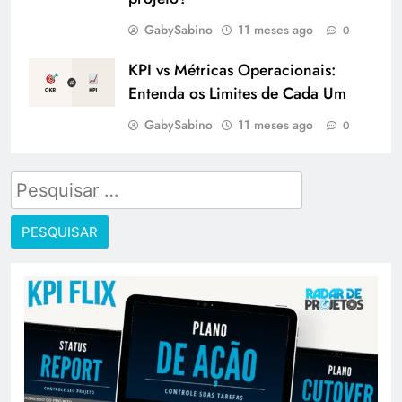
GabySabino
11 meses ago
0
KPI vs Métricas Operacionais:
Entenda os Limites de Cada Um
GabySabino
11 meses ago
0