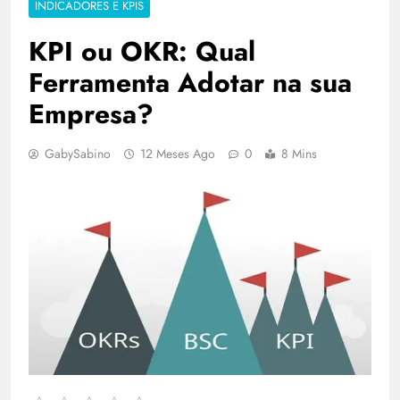
INDICADORES E KPIS
KPI ou OKR: Qual
Ferramenta Adotar na sua
Empresa?
GabySabino
12 Meses Ago
0
8 Mins