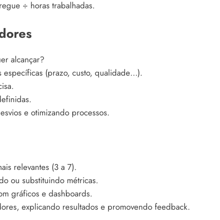
regue ÷ horas trabalhadas.
adores
uer alcançar?
 específicas (prazo, custo, qualidade…).
isa.
finidas.
desvios e otimizando processos.
ais relevantes (3 a 7).
ndo ou substituindo métricas.
om gráficos e dashboards.
dores, explicando resultados e promovendo feedback.