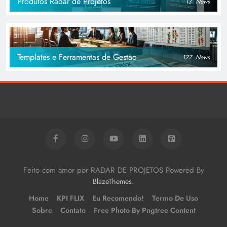
Produtos Radar de Projetos
13
News
Templates e Ferramentas de Gestão
127
News
Feito com amor por RADAR DE PROJETOS Powered By
.
BlazeThemes
Home
KPI FLIX
Eu Recomendo!
Termo De Uso
Sobre
Contato
Free Photo By Pngtree Content