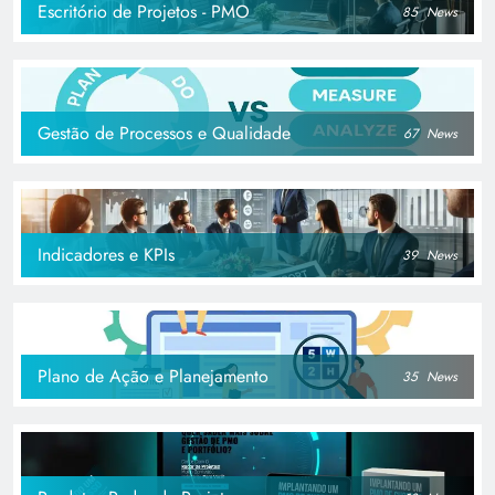
Escritório de Projetos - PMO
85
News
Gestão de Processos e Qualidade
67
News
Indicadores e KPIs
39
News
Plano de Ação e Planejamento
35
News