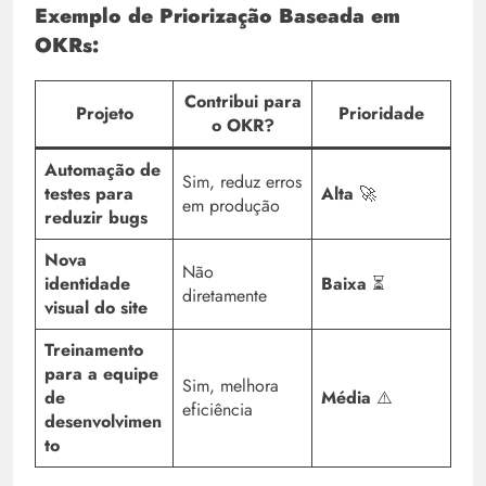
Exemplo de Priorização Baseada em
OKRs:
Contribui para
Projeto
Prioridade
o OKR?
Automação de
Sim, reduz erros
testes para
Alta
🚀
em produção
reduzir bugs
Nova
Não
identidade
Baixa
⏳
diretamente
visual do site
Treinamento
para a equipe
Sim, melhora
de
Média
⚠️
eficiência
desenvolvimen
to