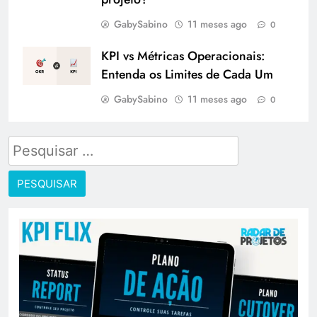
GabySabino
11 meses ago
0
KPI vs Métricas Operacionais:
Entenda os Limites de Cada Um
GabySabino
11 meses ago
0