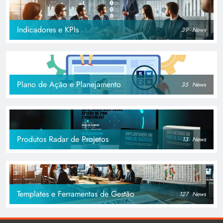
Indicadores e KPIs
39
News
Plano de Ação e Planejamento
35
News
Produtos Radar de Projetos
13
News
Templates e Ferramentas de Gestão
127
News