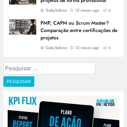
projetos de forma profissional
GabySabino
12 meses ago
0
PMP, CAPM ou Scrum Master?
Comparação entre certificações de
projetos
GabySabino
12 meses ago
0