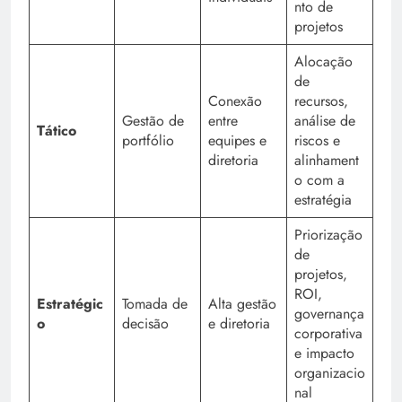
nto de
projetos
Alocação
de
Conexão
recursos,
Gestão de
entre
análise de
Tático
portfólio
equipes e
riscos e
diretoria
alinhament
o com a
estratégia
Priorização
de
projetos,
ROI,
Estratégic
Tomada de
Alta gestão
governança
o
decisão
e diretoria
corporativa
e impacto
organizacio
nal