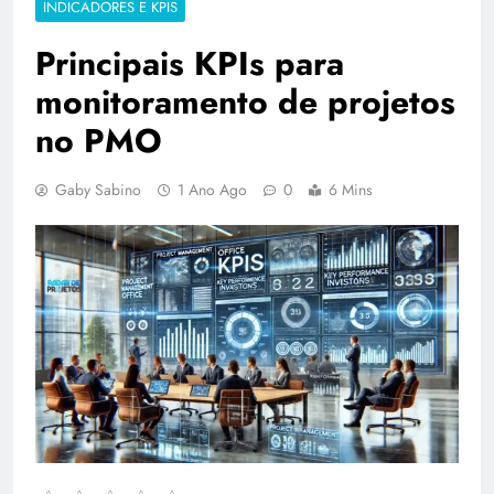
INDICADORES E KPIS
Principais KPIs para
monitoramento de projetos
no PMO
Gaby Sabino
1 Ano Ago
0
6 Mins