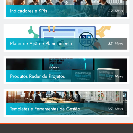
Indicadores e KPIs
39
News
Plano de Ação e Planejamento
35
News
Produtos Radar de Projetos
13
News
Templates e Ferramentas de Gestão
127
News