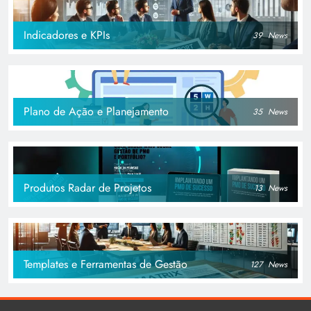
Indicadores e KPIs
39
News
Plano de Ação e Planejamento
35
News
Produtos Radar de Projetos
13
News
Templates e Ferramentas de Gestão
127
News