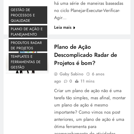
há uma série de maneiras baseadas
GESTÃO DE
no ciclo Planejar-Executar-Verificar-
PROCESSOS E
Agir…
QUALIDADE
Leia mais
PLANO DE AÇÃO E
PLANEJAMENTO
PRODUTOS RADAR
Plano de Ação
DE PROJETOS
Descomplicado Radar de
TEMPLATES E
Projetos é bom?
FERRAMENTAS DE
GESTÃO
Gaby Sabino
6 anos
ago
0
11 mins
Criar um plano de ação não é uma
tarefa tão simples, mas afinal, montar
um plano de ação é mesmo
importante? Como vimos nos post
anteriores, um plano de ação é uma
ótima ferramenta para
acompanhamento de atividades,